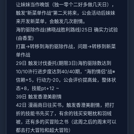
让妹妹当作晚饭（独一零个二好多做几天日），
触发“新菜单作战”第二天将来，公会活动后妹妹
来开发新菜单，会触发几次剧情。
海豹驱除作战(拂晓战胜利路线)25日 确实力试验
(由香里)
打赢→转移到海豹驱除作战，问题→转移到新菜
单作战
29日 触发讨伐委托(期限3日)海豹驱除数达到
10/10许行进步度达到40/40期，“海豹情侣”战※
信赖+5，行动力-20，公会评价提高耸，整体状
态+8，技能pt+12 ~
39日 触发香澄美剧情
42日 漫画商日往买书，触发香澄美剧情，把打
折的技能书先买了，有余的钱买安眠枕和羽绒
被，还有多的买冒险之书（这周之后的周末可以
都去打大冒险和超大冒险）