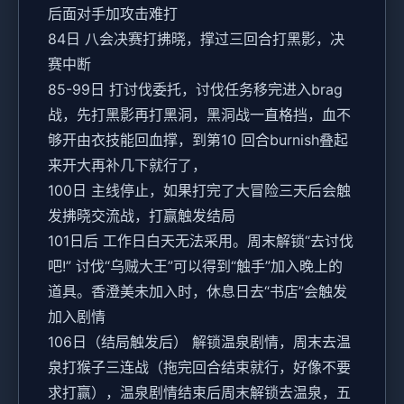
后面对手加攻击难打
84日 八会决赛打拂晓，撑过三回合打黑影，决
赛中断
85-99日 打讨伐委托，讨伐任务移完进入brag
战，先打黑影再打黑洞，黑洞战一直格挡，血不
够开由衣技能回血撑，到第10 回合burnish叠起
来开大再补几下就行了，
100日 主线停止，如果打完了大冒险三天后会触
发拂晓交流战，打赢触发结局
101日后 工作日白天无法采用。周末解锁“去讨伐
吧!” 讨伐“乌贼大王”可以得到“触手”加入晚上的
道具。香澄美未加入时，休息日去“书店”会触发
加入剧情
106日（结局触发后） 解锁温泉剧情，周末去温
泉打猴子三连战（拖完回合结束就行，好像不要
求打赢），温泉剧情结束后周末解锁去温泉，五