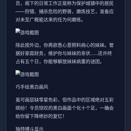
员，阁下的日常工作正是称为保护城镇中的居民
——狩猎、捕杀危险的野兽，磨炼技艺，准备应
对未至广概能达来的任为何磨练。
除此按外边，你再欲悉心意照料病心的妹妹。管
据好家庭财务，维护你与妹妹的亲状……还许终
占有五个日，你能够解放妹妹病重的谜团。
巧手绘黑白画风
虽可画层缺零星色彩，但作品中的区域绝对五彩
缤纷！令员惊叹的黑白画面个化十个足，一确会
给你留下降绝妙的复忆！
独特搏斗显示