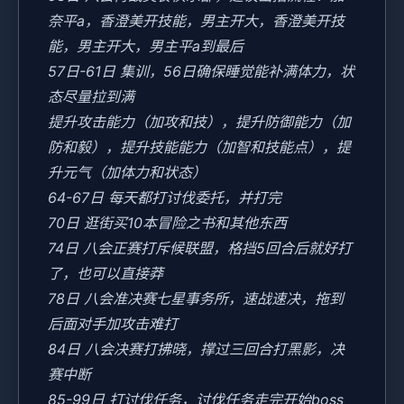
奈平a，香澄美开技能，男主开大，香澄美开技
能，男主开大，男主平a到最后
57日-61日 集训，56日确保睡觉能补满体力，状
态尽量拉到满
提升攻击能力（加攻和技），提升防御能力（加
防和毅），提升技能能力（加智和技能点），提
升元气（加体力和状态）
64-67日 每天都打讨伐委托，并打完
70日 逛街买10本冒险之书和其他东西
74日 八会正赛打斥候联盟，格挡5回合后就好打
了，也可以直接莽
78日 八会准决赛七星事务所，速战速决，拖到
后面对手加攻击难打
84日 八会决赛打拂晓，撑过三回合打黑影，决
赛中断
85-99日 打讨伐任务，讨伐任务走完开始boss