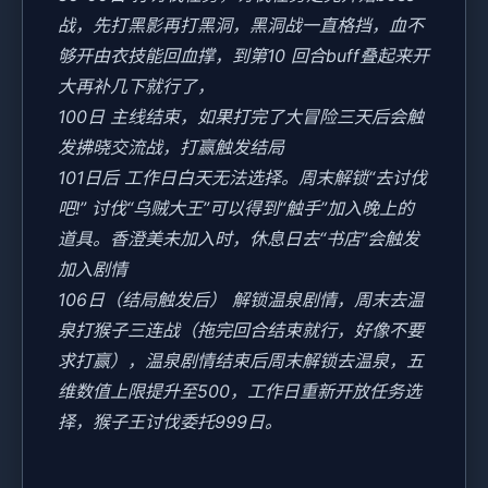
战，先打黑影再打黑洞，黑洞战一直格挡，血不
够开由衣技能回血撑，到第10 回合buff叠起来开
大再补几下就行了，
100日 主线结束，如果打完了大冒险三天后会触
发拂晓交流战，打赢触发结局
101日后 工作日白天无法选择。周末解锁“去讨伐
吧!” 讨伐“乌贼大王”可以得到“触手”加入晚上的
道具。香澄美未加入时，休息日去“书店”会触发
加入剧情
106日（结局触发后） 解锁温泉剧情，周末去温
泉打猴子三连战（拖完回合结束就行，好像不要
求打赢），温泉剧情结束后周末解锁去温泉，五
维数值上限提升至500，工作日重新开放任务选
择，猴子王讨伐委托999日。