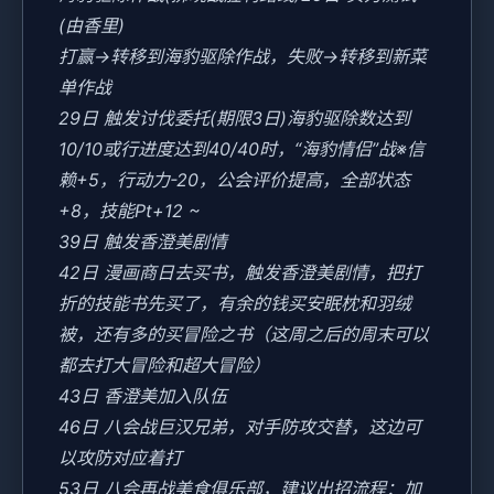
(由香里)
打赢→转移到海豹驱除作战，失败→转移到新菜
单作战
29日 触发讨伐委托(期限3日)海豹驱除数达到
10/10或行进度达到40/40时，“海豹情侣”战※信
赖+5，行动力-20，公会评价提高，全部状态
+8，技能Pt+12 ~
39日 触发香澄美剧情
42日 漫画商日去买书，触发香澄美剧情，把打
折的技能书先买了，有余的钱买安眠枕和羽绒
被，还有多的买冒险之书（这周之后的周末可以
都去打大冒险和超大冒险）
43日 香澄美加入队伍
46日 八会战巨汉兄弟，对手防攻交替，这边可
以攻防对应着打
53日 八会再战美食俱乐部，建议出招流程：加