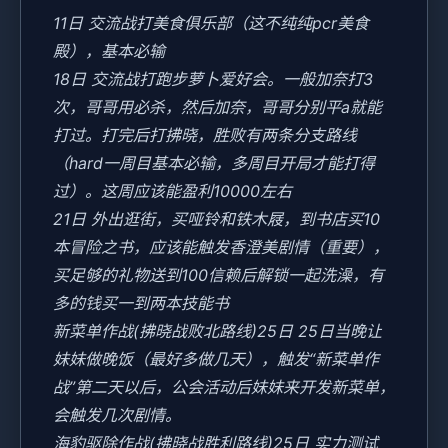
11日 交流战打美食俱乐部（这不纯纯pcr美食
殿），基本必输
18日 交流战打跑步萝卜爱好会。一般加奈打3
次，哥哥用必杀，然后加奈，哥哥分别平a就能
打过。打完后打拂晓，胜败有两条分支路线
（hard一周目基本必输，多周目开局才能打得
过）。这周应该能盈利10000左右
21日 外出逛街，买哑铃和铁木屐，到书店买10
本冒险之书，应该能触发香澄美剧情（重要），
买足够的礼物送到100信赖后解锁一起洗澡，有
多的钱买一到两本技能书
新菜单作战(拂晓战败北路线)25日 25日当晚让
妹妹做晚饭（最好多做几天），触发“新菜单作
战”第二天以后，公会活动后妹妹来开发新菜单，
会触发几次剧情。
海豹驱除作战(拂晓战胜利路线)25日 实力测试