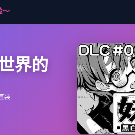
险～
世界的
直装