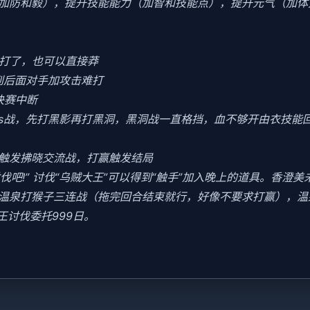
加防和毅），提升技能能力（加智和技能点），提升元气（加体
好打了，也可以直接莽
到后面对手加攻击难打
决赛中断
oss战，先打黑影再打黑洞，黑洞战一直格挡，血不够开由衣技能回血
会触发拂晓交流战，打赢触发结局
讨伐吧!” 讨伐“乌贼大王”可以得到“触手”加入晚上的道具。香澄
末去温泉打猴子三连战（拖完回合结束就行，好像不要求打赢），
王讨伐委托999日。