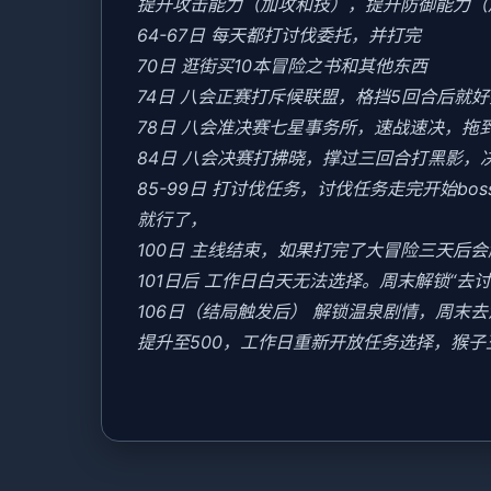
提升攻击能力（加攻和技），提升防御能力（
64-67日 每天都打讨伐委托，并打完
70日 逛街买10本冒险之书和其他东西
74日 八会正赛打斥候联盟，格挡5回合后就
78日 八会准决赛七星事务所，速战速决，拖
84日 八会决赛打拂晓，撑过三回合打黑影，
85-99日 打讨伐任务，讨伐任务走完开始b
就行了，
100日 主线结束，如果打完了大冒险三天后
101日后 工作日白天无法选择。周末解锁“去
106日（结局触发后） 解锁温泉剧情，周
提升至500，工作日重新开放任务选择，猴子