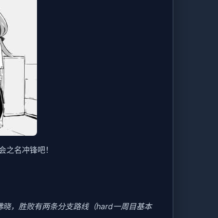
会之名冲锋吧！
晓，胜败有两条分支路线（hard一周目基本