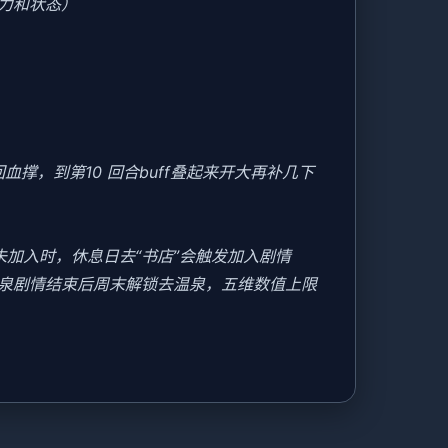
力和状态）
撑，到第10 回合buff叠起来开大再补几下
美未加入时，休息日去“书店”会触发加入剧情
温泉剧情结束后周末解锁去温泉，五维数值上限