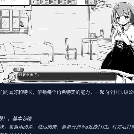
们的喜好和特长，解锁每个角色特定的能力，一起向全国顶级公
食殿），基本必输
3次，哥哥用必杀，然后加奈，哥哥分别平a就能打过。打完后打拂