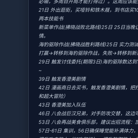
必输，多周目开局才能打得过）。这周应该能盈
21日 外出逛街，买哑铃和铁木屐，到书店买
两本技能书
新菜单作战(拂晓战败北路线)25日 25日
情。
海豹驱除作战(拂晓战胜利路线)25日 实力测试
打赢→转移到海豹驱除作战，失败→转移到新
29日 触发讨伐委托(期限3日)海豹驱除数达到1
~
39日 触发香澄美剧情
42日 漫画商日去买书，触发香澄美剧情，
和超大冒险）
43日 香澄美加入队伍
46日 八会战巨汉兄弟，对手防攻交替，这边
53日 八会再战美食俱乐部，建议出招流程：
57日-61日 集训，56日确保睡觉能补满体