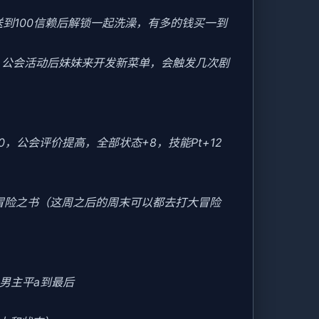
送到100信赖后解锁一起洗澡，有多的钱买一到
后，公会活动后妹妹来开发新菜单，会触发几次剧
20，公会评价提高，全部状态+8，技能Pt+12
冒险之书（这周之后的周末可以都去打大冒险
男主平a到最后