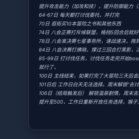
提升攻击能力（加攻和技），提升防御能力（
64-67日 每天都打讨伐委托，并打完
70日 逛街买10本冒险之书和其他东西
74日 八会正赛打斥候联盟，格挡5回合后就
78日 八会准决赛七星事务所，速战速决，拖
84日 八会决赛打拂晓，撑过三回合打黑影，
85-99日 打讨伐任务，讨伐任务走完开始b
就行了，
100日 主线结束，如果打完了大冒险三天后
101日后 工作日白天无法选择。周末解锁“去
106日（结局触发后） 解锁温泉剧情，周
提升至500，工作日重新开放任务选择，猴子