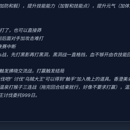
加防和毅），提升技能能力（加智和技能点），提升元气（加体
好打了，也可以直接莽
到后面对手加攻击难打
决赛中断
oss战，先打黑影再打黑洞，黑洞战一直格挡，血不够开由衣技能回血
会触发拂晓交流战，打赢触发结局
讨伐吧!” 讨伐“乌贼大王”可以得到“触手”加入晚上的道具。香澄
末去温泉打猴子三连战（拖完回合结束就行，好像不要求打赢），
王讨伐委托999日。