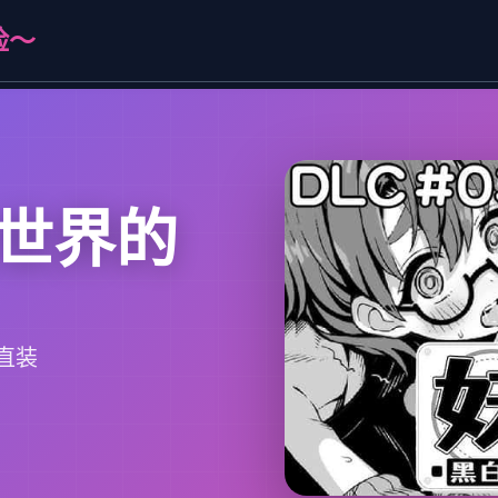
险～
世界的
直装