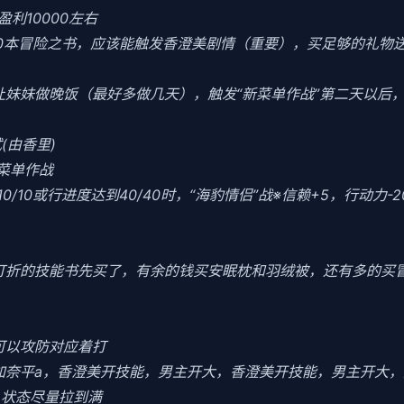
利10000左右
10本冒险之书，应该能触发香澄美剧情（重要），买足够的礼物
当晚让妹妹做晚饭（最好多做几天），触发“新菜单作战”第二天以
(由香里)
菜单作战
0/10或行进度达到40/40时，“海豹情侣”战※信赖+5，行动力-
把打折的技能书先买了，有余的钱买安眠枕和羽绒被，还有多的买
可以攻防对应着打
加奈平a，香澄美开技能，男主开大，香澄美开技能，男主开大，
力，状态尽量拉到满