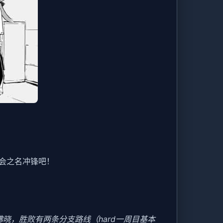
会之名冲锋吧！
晓，胜败有两条分支路线（hard一周目基本