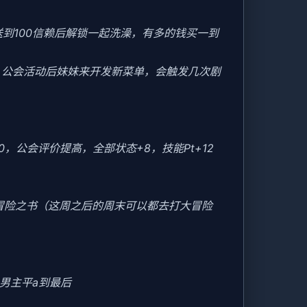
送到100信赖后解锁一起洗澡，有多的钱买一到
后，公会活动后妹妹来开发新菜单，会触发几次剧
20，公会评价提高，全部状态+8，技能Pt+12
冒险之书（这周之后的周末可以都去打大冒险
男主平a到最后