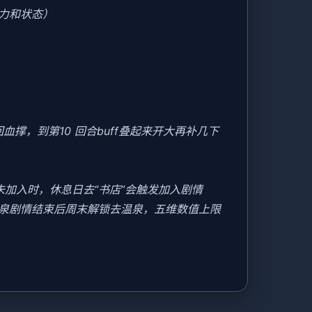
力和状态）
撑，到第10 回合buff叠起来开大再补几下
美未加入时，休息日去“书店”会触发加入剧情
温泉剧情结束后周末解锁去温泉，五维数值上限