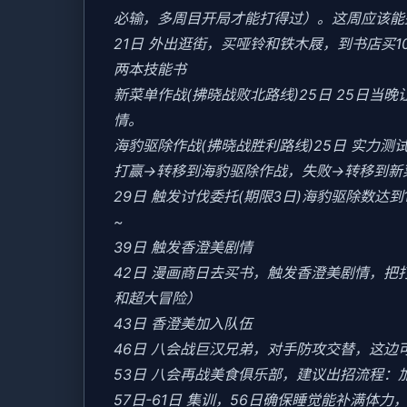
必输，多周目开局才能打得过）。这周应该能盈
21日 外出逛街，买哑铃和铁木屐，到书店买
两本技能书
新菜单作战(拂晓战败北路线)25日 25日
情。
海豹驱除作战(拂晓战胜利路线)25日 实力测试
打赢→转移到海豹驱除作战，失败→转移到新
29日 触发讨伐委托(期限3日)海豹驱除数达到1
~
39日 触发香澄美剧情
42日 漫画商日去买书，触发香澄美剧情，
和超大冒险）
43日 香澄美加入队伍
46日 八会战巨汉兄弟，对手防攻交替，这边
53日 八会再战美食俱乐部，建议出招流程：
57日-61日 集训，56日确保睡觉能补满体