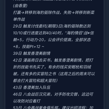
(由香里)
打赢→转移到海豹驱除作战，失败→转移到新菜
单作战
29日 触发讨伐委托(期限3日)海豹驱除数达到
10/10或行进度达到40/40时，“海豹情侣”战※信
赖+5，行动力-20，公会评价提高，全部状态
+8，技能Pt+12 ~
39日 触发香澄美剧情
42日 漫画商日去买书，触发香澄美剧情，把打
折的技能书先买了，有余的钱买安眠枕和羽绒
被，还有多的买冒险之书（这周之后的周末可以
都去打大冒险和超大冒险）
43日 香澄美加入队伍
46日 八会战巨汉兄弟，对手防攻交替，这边可
以攻防对应着打
53日 八会再战美食俱乐部，建议出招流程：加