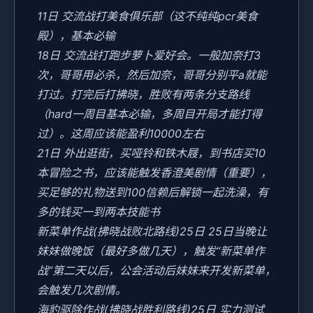
11日 交流战打美食俱乐部（这不纯纯pcr美食
殿），基本必输
18日 交流战打跑步萝卜爱好会。一般加奈打3
次，哥哥用必杀，然后加奈，哥哥分别平a就能
打过。打完后打拂晓，胜败有两条分支路线
（hard一周目基本必输，多周目开局才能打得
过）。这周应该能盈利10000左右
21日 外出逛街，买哑铃和铁木屐，到书店买10
本冒险之书，应该能触发香澄美剧情（重要），
买足够的礼物送到100信赖后解锁一起洗澡，有
多的钱买一到两本技能书
新菜单作战(拂晓战败北路线)25日 25日当晚让
妹妹做晚饭（最好多做几天），触发“新菜单作
战”第二天以后，公会活动后妹妹来开发新菜单，
会触发几次剧情。
海豹驱除作战(拂晓战胜利路线)25日 实力测试