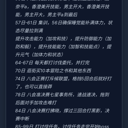
奈平a，香澄美开技能，男主开大，香澄美开技
能，男主开大，男主平a到最后
57日-61日 集训，56日确保睡觉能补满体力，状
态尽量拉到满
提升攻击能力（加攻和技），提升防御能力（加
防和毅），提升技能能力（加智和技能点），提
升元气（加体力和状态）
64-67日 每天都打讨伐委托，并打完
70日 逛街买10本冒险之书和其他东西
74日 八会正赛打斥候联盟，格挡5回合后就好打
了，也可以直接莽
78日 八会准决赛七星事务所，速战速决，拖到
后面对手加攻击难打
84日 八会决赛打拂晓，撑过三回合打黑影，决
赛中断
85-99日 打讨伐任务，讨伐任务走完开始boss