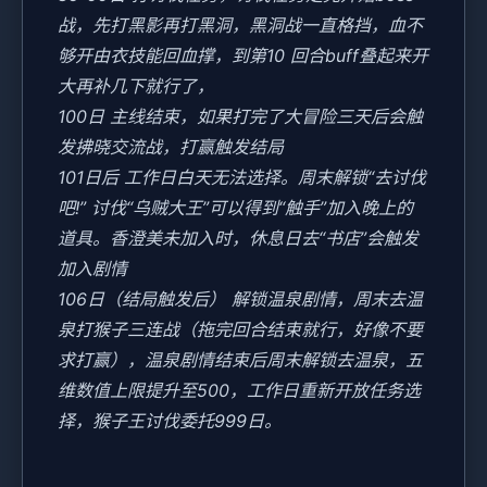
战，先打黑影再打黑洞，黑洞战一直格挡，血不
够开由衣技能回血撑，到第10 回合buff叠起来开
大再补几下就行了，
100日 主线结束，如果打完了大冒险三天后会触
发拂晓交流战，打赢触发结局
101日后 工作日白天无法选择。周末解锁“去讨伐
吧!” 讨伐“乌贼大王”可以得到“触手”加入晚上的
道具。香澄美未加入时，休息日去“书店”会触发
加入剧情
106日（结局触发后） 解锁温泉剧情，周末去温
泉打猴子三连战（拖完回合结束就行，好像不要
求打赢），温泉剧情结束后周末解锁去温泉，五
维数值上限提升至500，工作日重新开放任务选
择，猴子王讨伐委托999日。