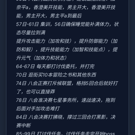
奈平a，香澄美开技能，男主开大，香澄美开技
能，男主开大，男主平a到最后
57日-61日 集训，56日确保睡觉能补满体力，状
态尽量拉到满
提升攻击能力（加攻和技），提升防御能力（加
防和毅），提升技能能力（加智和技能点），提
升元气（加体力和状态）
64-67日 每天都打讨伐委托，并打完
70日 逛街买10本冒险之书和其他东西
74日 八会正赛打斥候联盟，格挡5回合后就好打
了，也可以直接莽
78日 八会准决赛七星事务所，速战速决，拖到
后面对手加攻击难打
84日 八会决赛打拂晓，撑过三回合打黑影，决
赛中断
85-99日 打讨伐任务，讨伐任务走完开始boss