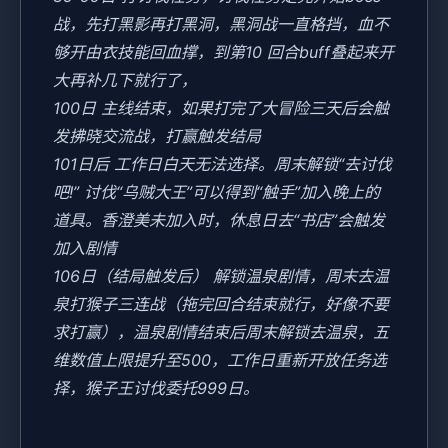
战，先打黑影再打黑洞，黑洞战一直格挡，血不
够开由衣技能回血撑，到第10 回合buff叠起来开
大再补几下就行了，
100日 主线结束，如果打完了大冒险三天后会触
发拂晓交流战，打赢触发结局
101日后 工作日白天无法选择。周末解锁“去讨伐
吧!” 讨伐“乌贼大王”可以得到“触手”加入晚上的
道具。香澄美未加入时，休息日去“书店”会触发
加入剧情
106日（结局触发后） 解锁温泉剧情，周末去温
泉打猴子三连战（拖完回合结束就行，好像不要
求打赢），温泉剧情结束后周末解锁去温泉，五
维数值上限提升至500，工作日重新开放任务选
择，猴子王讨伐委托999日。