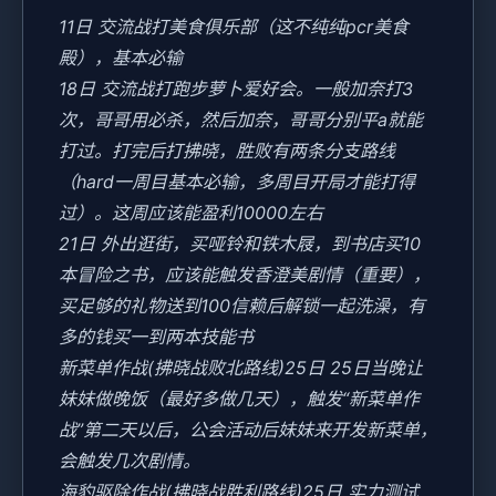
11日 交流战打美食俱乐部（这不纯纯pcr美食
殿），基本必输
18日 交流战打跑步萝卜爱好会。一般加奈打3
次，哥哥用必杀，然后加奈，哥哥分别平a就能
打过。打完后打拂晓，胜败有两条分支路线
（hard一周目基本必输，多周目开局才能打得
过）。这周应该能盈利10000左右
21日 外出逛街，买哑铃和铁木屐，到书店买10
本冒险之书，应该能触发香澄美剧情（重要），
买足够的礼物送到100信赖后解锁一起洗澡，有
多的钱买一到两本技能书
新菜单作战(拂晓战败北路线)25日 25日当晚让
妹妹做晚饭（最好多做几天），触发“新菜单作
战”第二天以后，公会活动后妹妹来开发新菜单，
会触发几次剧情。
海豹驱除作战(拂晓战胜利路线)25日 实力测试