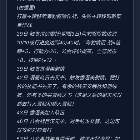
(由香里)
打赢→转移到海豹驱除作战，失败→转移到新菜
单作战
29日 触发讨伐委托(期限3日)海豹驱除数达到
10/10或行进度达到40/40时，“海豹情侣”战※信
赖+5，行动力-20，公会评价提高，全部状态
+8，技能Pt+12 ~
39日 触发香澄美剧情
42日 漫画商日去买书，触发香澄美剧情，把打
折的技能书先买了，有余的钱买安眠枕和羽绒
被，还有多的买冒险之书（这周之后的周末可以
都去打大冒险和超大冒险）
43日 香澄美加入队伍
46日 八会战巨汉兄弟，对手防攻交替，这边可
以攻防对应着打
53日 八会再战美食俱乐部，建议出招流程：加