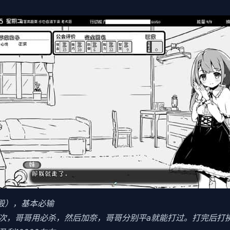
食殿），基本必输
3次，哥哥用必杀，然后加奈，哥哥分别平a就能打过。打完后打拂