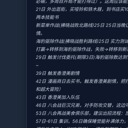
必输，多周目开局才能打得过）。这周应该能盈
21日 外出逛街，买哑铃和铁木屐，到书店买
两本技能书
新菜单作战(拂晓战败北路线)25日 25日
情。
海豹驱除作战(拂晓战胜利路线)25日 实力测试
打赢→转移到海豹驱除作战，失败→转移到新
29日 触发讨伐委托(期限3日)海豹驱除数达到1
~
39日 触发香澄美剧情
42日 漫画商日去买书，触发香澄美剧情，
和超大冒险）
43日 香澄美加入队伍
46日 八会战巨汉兄弟，对手防攻交替，这边
53日 八会再战美食俱乐部，建议出招流程：
57日-61日 集训，56日确保睡觉能补满体