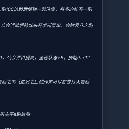
送到100信赖后解锁一起洗澡，有多的钱买一到
后，公会活动后妹妹来开发新菜单，会触发几次剧
20，公会评价提高，全部状态+8，技能Pt+12
冒险之书（这周之后的周末可以都去打大冒险
男主平a到最后