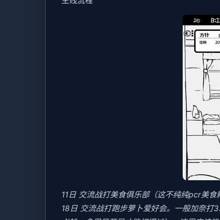
11日 交流战打美食俱乐部（这不纯纯pcr美
18日 交流战打跑步萝卜爱好会。一般加奈打