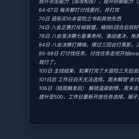
提升攻击能力（加攻和技），提升防御能力（
64-67日 每天都打讨伐委托，并打完
70日 逛街买10本冒险之书和其他东西
74日 八会正赛打斥候联盟，格挡5回合后就
78日 八会准决赛七星事务所，速战速决，拖
84日 八会决赛打拂晓，撑过三回合打黑影，
85-99日 打讨伐任务，讨伐任务走完开始b
就行了，
100日 主线结束，如果打完了大冒险三天后
101日后 工作日白天无法选择。周末解锁“去
106日（结局触发后） 解锁温泉剧情，周
提升至500，工作日重新开放任务选择，猴子