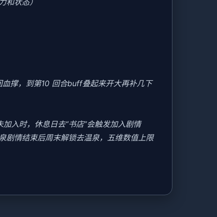
力和状态）
撑，到第10 回合buff叠起来开大再补几下
美未加入时，休息日去“书店”会触发加入剧情
温泉剧情结束后周末解锁去温泉，五维数值上限