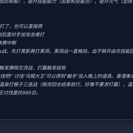
加防和毅），提升技能能力（加智和技能点），提升元气（加体
好打了，也可以直接莽
到后面对手加攻击难打
决赛中断
oss战，先打黑影再打黑洞，黑洞战一直格挡，血不够开由衣技能回血
会触发拂晓交流战，打赢触发结局
讨伐吧!” 讨伐“乌贼大王”可以得到“触手”加入晚上的道具。香澄
末去温泉打猴子三连战（拖完回合结束就行，好像不要求打赢），
王讨伐委托999日。