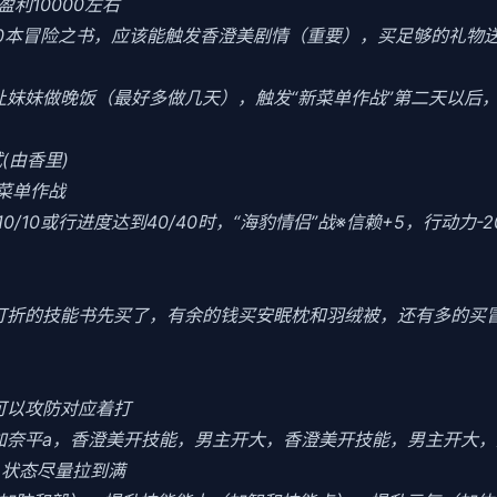
利10000左右
10本冒险之书，应该能触发香澄美剧情（重要），买足够的礼物
当晚让妹妹做晚饭（最好多做几天），触发“新菜单作战”第二天以
(由香里)
菜单作战
0/10或行进度达到40/40时，“海豹情侣”战※信赖+5，行动力-
把打折的技能书先买了，有余的钱买安眠枕和羽绒被，还有多的买
可以攻防对应着打
加奈平a，香澄美开技能，男主开大，香澄美开技能，男主开大，
力，状态尽量拉到满