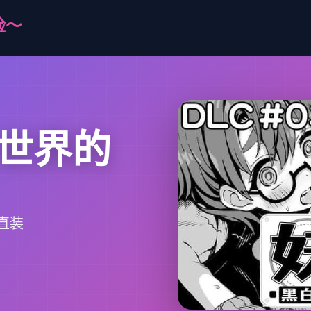
险～
世界的
直装