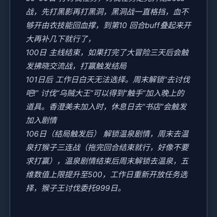
战，先打黑影再打黑洞，黑洞战一直格挡，血不
够开由衣技能回血撑，到第10 回合buff叠起来开
大再补几下就行了，
100日 主线结束，如果打完了大冒险三天后会触
发拂晓交流战，打赢触发结局
101日后 工作日白天无法选择。周末解锁“去讨伐
吧!” 讨伐“乌贼大王”可以得到“触手”加入晚上的
道具。香澄美未加入时，休息日去“书店”会触发
加入剧情
106日（结局触发后） 解锁温泉剧情，周末去温
泉打猴子三连战（拖完回合结束就行，好像不要
求打赢），温泉剧情结束后周末解锁去温泉，五
维数值上限提升至500，工作日重新开放任务选
择，猴子王讨伐委托999日。