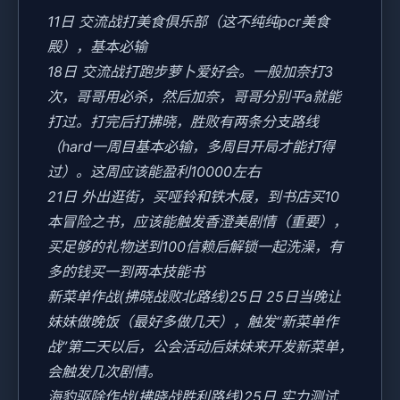
11日 交流战打美食俱乐部（这不纯纯pcr美食
殿），基本必输
18日 交流战打跑步萝卜爱好会。一般加奈打3
次，哥哥用必杀，然后加奈，哥哥分别平a就能
打过。打完后打拂晓，胜败有两条分支路线
（hard一周目基本必输，多周目开局才能打得
过）。这周应该能盈利10000左右
21日 外出逛街，买哑铃和铁木屐，到书店买10
本冒险之书，应该能触发香澄美剧情（重要），
买足够的礼物送到100信赖后解锁一起洗澡，有
多的钱买一到两本技能书
新菜单作战(拂晓战败北路线)25日 25日当晚让
妹妹做晚饭（最好多做几天），触发“新菜单作
战”第二天以后，公会活动后妹妹来开发新菜单，
会触发几次剧情。
海豹驱除作战(拂晓战胜利路线)25日 实力测试