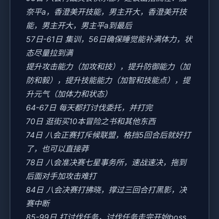
奈平a，香澄美开技能，男主开大，香澄美开技
能，男主开大，男主平a到最后
57日-61日 集训，56日确保睡觉能补满体力，状
态尽量拉到满
提升攻击能力（加攻和技），提升防御能力（加
防和毅），提升技能能力（加智和技能点），提
升元气（加体力和状态）
64-67日 每天都打讨伐委托，并打完
70日 逛街买10本冒险之书和其他东西
74日 八会正赛打斥候联盟，格挡5回合后就好打
了，也可以直接莽
78日 八会准决赛七星事务所，速战速决，拖到
后面对手加攻击难打
84日 八会决赛打拂晓，撑过三回合打黑影，决
赛中断
85-99日 打讨伐任务，讨伐任务走完开始boss