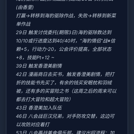
(由香里)
打赢→转移到海豹驱除作战，失败→转移到新菜
单作战
29日 触发讨伐委托(期限3日)海豹驱除数达到
10/10或行进度达到40/40时，“海豹情侣”战※信
赖+5，行动力-20，公会评价提高，全部状态
+8，技能Pt+12 ~
39日 触发香澄美剧情
42日 漫画商日去买书，触发香澄美剧情，把打
折的技能书先买了，有余的钱买安眠枕和羽绒
被，还有多的买冒险之书（这周之后的周末可以
都去打大冒险和超大冒险）
43日 香澄美加入队伍
46日 八会战巨汉兄弟，对手防攻交替，这边可
以攻防对应着打
53日 八会再战美食俱乐部，建议出招流程：加