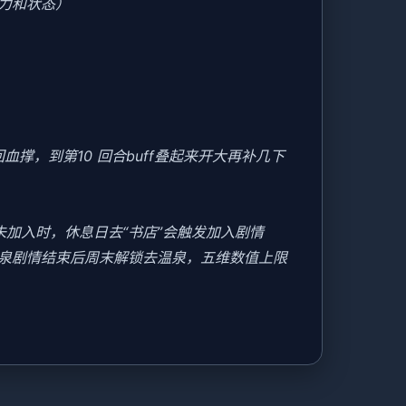
力和状态）
撑，到第10 回合buff叠起来开大再补几下
美未加入时，休息日去“书店”会触发加入剧情
温泉剧情结束后周末解锁去温泉，五维数值上限