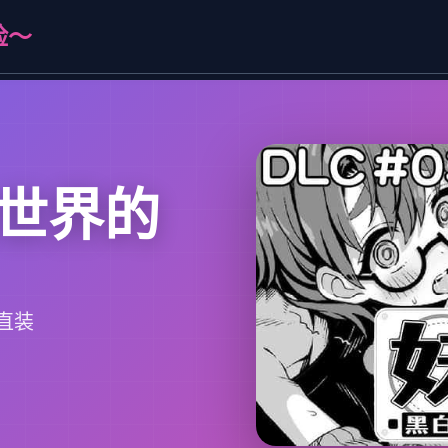
险～
世界的
直装