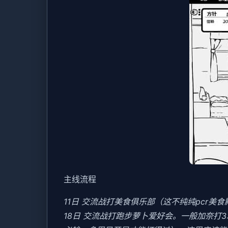
主线流程
11日 交流战打美食俱乐部（这不纯纯pcr美
18日 交流战打跑步萝卜爱好会。一般加奈打