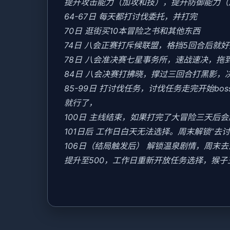
提升攻击能力（加攻和技），提升防御能力（
64-67日 每天都打讨伐委托，并打完
70日 逛街买10本冒险之书和其他东西
74日 八会正赛打斥候联盟，格挡5回合后就
78日 八会准决赛七星事务所，速战速决，拖
84日 八会决赛打拂晓，撑过三回合打黑影，
85-99日 打讨伐任务，讨伐任务走完开始b
就行了，
100日 主线结束，如果打完了大冒险三天后
101日后 工作日白天无法选择。周末解锁“去
106日（结局触发后） 解锁温泉剧情，周
提升至500，工作日重新开放任务选择，猴子