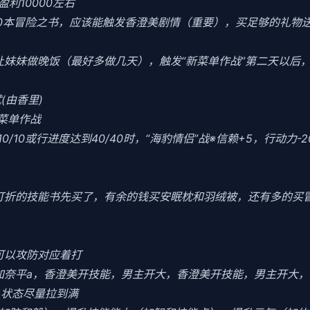
利10000左右
10本冒险之书，应该能触发香澄美剧情（重要），买足够的礼物
当晚让妹妹做晚饭（最好多做几天），触发“新菜单作战”第二天以
(由香里)
菜单作战
0/10或行进度达到40/40时，“海豹情侣”战※信赖+5，行动力-
把打折的技能书先买了，有余的钱买安眠枕和羽绒被，还有多的买
可以攻防对应着打
加奈平a，香澄美开技能，男主开大，香澄美开技能，男主开大，
力，状态尽量拉到满