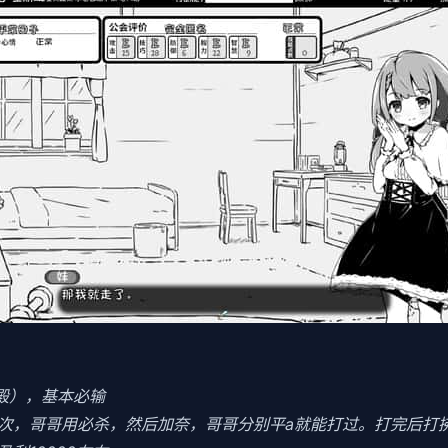
食殿），基本必输
3次，哥哥用必杀，然后加奈，哥哥分别平a就能打过。打完后打拂