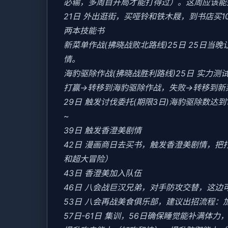
必输，多周目开局才能打得过）。这周应该能盈
21日 外出逛街，买哑铃和铁木屐，到书店买
两本技能书
新菜单作战(拂晓战败北路线)25日 25日
情。
海豹驱除作战(拂晓战胜利路线)25日 实力测试
打赢→转移到海豹驱除作战，失败→转移到新
29日 触发讨伐委托(期限3日)海豹驱除数达到1
~
39日 触发香澄美剧情
42日 漫画商日去买书，触发香澄美剧情，
和超大冒险）
43日 香澄美加入队伍
46日 八会战巨汉兄弟，对手防攻交替，这边
53日 八会再战美食俱乐部，建议出招流程：
57日-61日 集训，56日确保睡觉能补满体