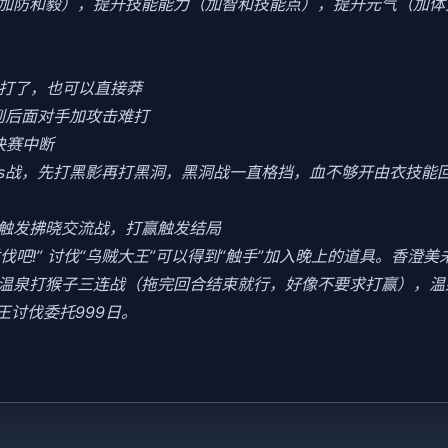
加防和毅），提升技能能力（加智和技能点），提升元气（加体
好打了，也可以直接莽
到后面对手加攻击难打
决赛中断
oss战，先打黑影再打黑洞，黑洞战一直格挡，血不够开由衣技能回血
会触发拂晓交流战，打赢触发结局
讨伐吧!” 讨伐“乌贼大王”可以得到“触手”加入晚上的道具。香澄
末去温泉打猴子三连战（拖完回合结束就行，好像不要求打赢），
王讨伐委托999日。