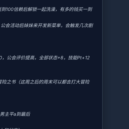
送到100信赖后解锁一起洗澡，有多的钱买一到
后，公会活动后妹妹来开发新菜单，会触发几次剧
20，公会评价提高，全部状态+8，技能Pt+12
冒险之书（这周之后的周末可以都去打大冒险
男主平a到最后