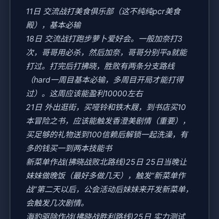
11日 交流战打美食俱乐部（这不纯纯pcr美食
殿），基本必输
18日 交流战打跑步萝卜爱好会。一般加奈打3
次，哥哥用必杀，然后加奈，哥哥分别平a就能
打过。打完后打拂晓，胜败有两条分支路线
（hard一周目基本必输，多周目开局才能打得
过）。这周应该能盈利10000左右
21日 外出逛街，买哑铃和铁木屐，到书店买10
本冒险之书，应该能触发香澄美剧情（重要），
买足够的礼物送到100信赖后解锁一起洗澡，有
多的钱买一到两本技能书
新菜单作战(拂晓战败北路线)25日 25日当晚让
妹妹做晚饭（最好多做几天），触发“新菜单作
战”第二天以后，公会活动后妹妹来开发新菜单，
会触发几次剧情。
海豹驱除作战(拂晓战胜利路线)25日 实力测试