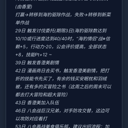
(由香里)
打赢→转移到海豹驱除作战，失败→转移到新菜
单作战
29日 触发讨伐委托(期限3日)海豹驱除数达到
10/10或行进度达到40/40时，“海豹情侣”战※信
赖+5，行动力-20，公会评价提高，全部状态
+8，技能Pt+12 ~
39日 触发香澄美剧情
42日 漫画商日去买书，触发香澄美剧情，把打
折的技能书先买了，有余的钱买安眠枕和羽绒
被，还有多的买冒险之书（这周之后的周末可以
都去打大冒险和超大冒险）
43日 香澄美加入队伍
46日 八会战巨汉兄弟，对手防攻交替，这边可
以攻防对应着打
53日 八会再战美食俱乐部，建议出招流程：加