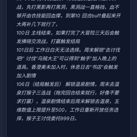
战，先打黑影再打黑洞，黑洞战一直格挡，血不
够开由衣技能回血撑，到第10 回合buff叠起来开
大再补几下就行了，
100日 主线结束，如果打完了大冒险三天后会触
发拂晓交流战，打赢触发结局
101日后 工作日白天无法选择。周末解锁“去讨伐
吧!” 讨伐“乌贼大王”可以得到“触手”加入晚上的
道具。香澄美未加入时，休息日去“书店”会触发
加入剧情
106日（结局触发后） 解锁温泉剧情，周末去温
泉打猴子三连战（拖完回合结束就行，好像不要
求打赢），温泉剧情结束后周末解锁去温泉，五
维数值上限提升至500，工作日重新开放任务选
择，猴子王讨伐委托999日。