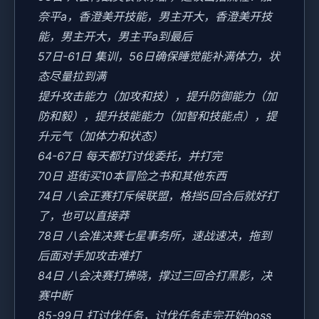
奈平a，香澄美开技能，男主开大，香澄美开技
能，男主开大，男主平a到最后
57日-61日 集训，56日确保睡觉能补满体力，状
态尽量拉到满
提升攻击能力（加攻和技），提升防御能力（加
防和毅），提升技能能力（加智和技能点），提
升元气（加体力和状态）
64-67日 每天都打讨伐委托，并打完
70日 逛街买10本冒险之书和其他东西
74日 八会正赛打斥候联盟，格挡5回合后就好打
了，也可以直接莽
78日 八会准决赛七星事务所，速战速决，拖到
后面对手加攻击难打
84日 八会决赛打拂晓，撑过三回合打黑影，决
赛中断
85-99日 打讨伐任务，讨伐任务走完开始boss