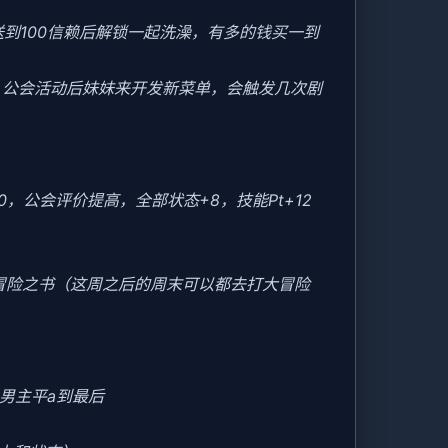
送到100信赖后解锁一起洗澡，有多的钱买一到
后，公会活动后妹妹来开发新菜单，会触发几次剧
20，公会评价提高，全部状态+8，技能Pt+12
冒险之书（这周之后的周末可以都去打大冒险
男主平a到最后