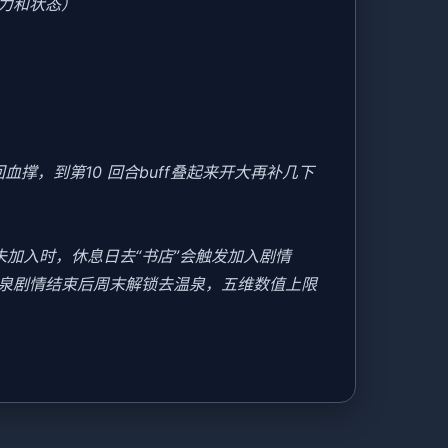
力和状态）
撑，到第10 回合buff叠起来开大再补几下
美未加入时，休息日去“书店”会触发加入剧情
温泉剧情结束后周末解锁去温泉，五维数值上限