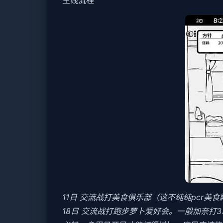
11日 交流战打美食俱乐部（这不纯纯pcr美
18日 交流战打跑步萝卜爱好会。一般加奈打