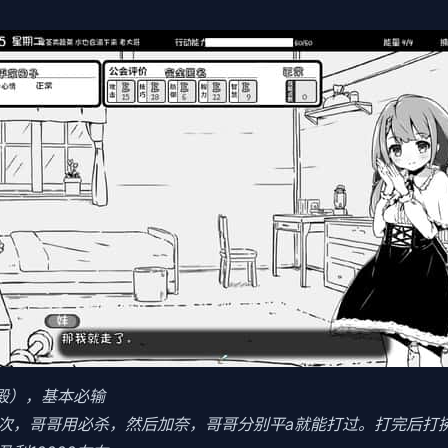
食殿），基本必输
3次，哥哥用必杀，然后加奈，哥哥分别平a就能打过。打完后打拂