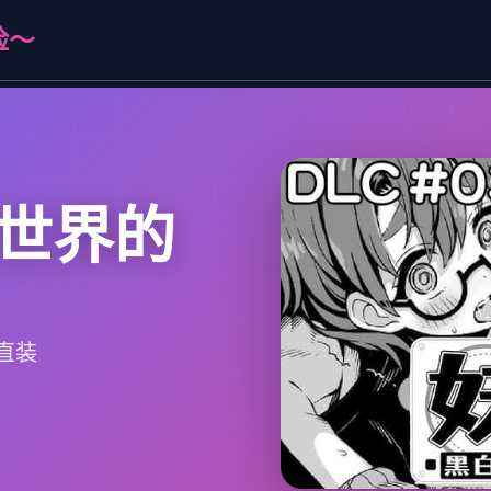
险～
世界的
直装