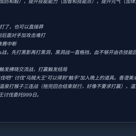
加防和毅），提升技能能力（加智和技能点），提升元气（加体
好打了，也可以直接莽
到后面对手加攻击难打
决赛中断
oss战，先打黑影再打黑洞，黑洞战一直格挡，血不够开由衣技能回血
会触发拂晓交流战，打赢触发结局
讨伐吧!” 讨伐“乌贼大王”可以得到“触手”加入晚上的道具。香澄
末去温泉打猴子三连战（拖完回合结束就行，好像不要求打赢），
王讨伐委托999日。