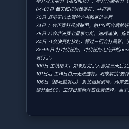
提升攻击能力（加攻和技），提升防御能力（
64-67日 每天都打讨伐委托，并打完
70日 逛街买10本冒险之书和其他东西
74日 八会正赛打斥候联盟，格挡5回合后就
78日 八会准决赛七星事务所，速战速决，拖
84日 八会决赛打拂晓，撑过三回合打黑影，
85-99日 打讨伐任务，讨伐任务走完开始b
就行了，
100日 主线结束，如果打完了大冒险三天后
101日后 工作日白天无法选择。周末解锁“去
106日（结局触发后） 解锁温泉剧情，周
提升至500，工作日重新开放任务选择，猴子