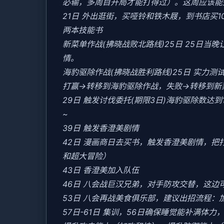
必输，多周目开局才能打得过）。这周应该能盈
21日 外出逛街，买哑铃和铁木屐，到书店买
两本技能书
新菜单作战(拂晓战败北路线)25日 25日
情。
海豹驱除作战(拂晓战胜利路线)25日 实力测试
打赢→转移到海豹驱除作战，失败→转移到新
29日 触发讨伐委托(期限3日)海豹驱除数达到1
~
39日 触发香澄美剧情
42日 漫画商日去买书，触发香澄美剧情，
和超大冒险）
43日 香澄美加入队伍
46日 八会战巨汉兄弟，对手防攻交替，这边
53日 八会再战美食俱乐部，建议出招流程：
57日-61日 集训，56日确保睡觉能补满体