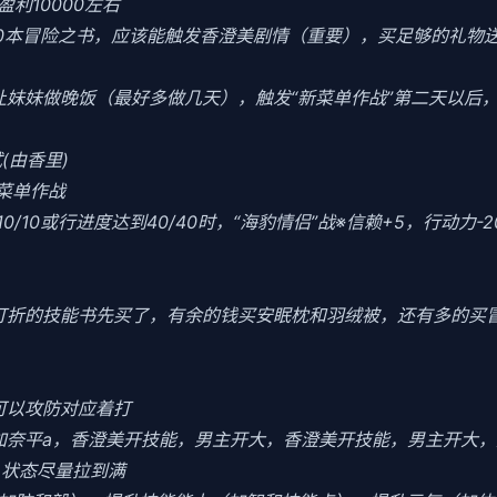
利10000左右
10本冒险之书，应该能触发香澄美剧情（重要），买足够的礼物
当晚让妹妹做晚饭（最好多做几天），触发“新菜单作战”第二天以
(由香里)
菜单作战
0/10或行进度达到40/40时，“海豹情侣”战※信赖+5，行动力-
把打折的技能书先买了，有余的钱买安眠枕和羽绒被，还有多的买
可以攻防对应着打
加奈平a，香澄美开技能，男主开大，香澄美开技能，男主开大，
力，状态尽量拉到满