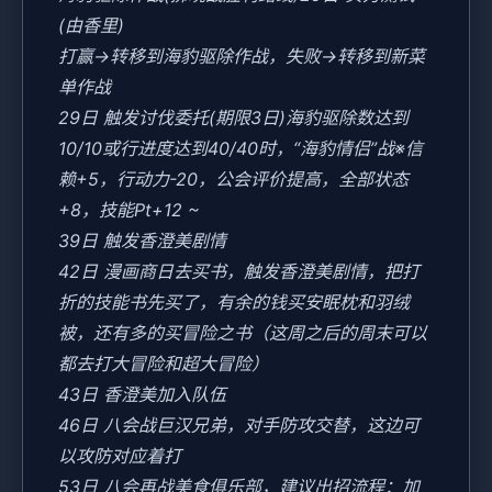
(由香里)
打赢→转移到海豹驱除作战，失败→转移到新菜
单作战
29日 触发讨伐委托(期限3日)海豹驱除数达到
10/10或行进度达到40/40时，“海豹情侣”战※信
赖+5，行动力-20，公会评价提高，全部状态
+8，技能Pt+12 ~
39日 触发香澄美剧情
42日 漫画商日去买书，触发香澄美剧情，把打
折的技能书先买了，有余的钱买安眠枕和羽绒
被，还有多的买冒险之书（这周之后的周末可以
都去打大冒险和超大冒险）
43日 香澄美加入队伍
46日 八会战巨汉兄弟，对手防攻交替，这边可
以攻防对应着打
53日 八会再战美食俱乐部，建议出招流程：加