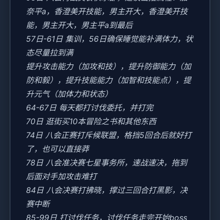
奈平a，香澄美开技能，男主开大，香澄美开技
能，男主开大，男主平a到最后
57日-61日 集训，56日确保睡觉能补满体力，状
态尽量拉到满
提升攻击能力（加攻和技），提升防御能力（加
防和毅），提升技能能力（加智和技能点），提
升元气（加体力和状态）
64-67日 每天都打讨伐委托，并打完
70日 逛街买10本冒险之书和其他东西
74日 八会正赛打斥候联盟，格挡5回合后就好打
了，也可以直接莽
78日 八会准决赛七星事务所，速战速决，拖到
后面对手加攻击难打
84日 八会决赛打拂晓，撑过三回合打黑影，决
赛中断
85-99日 打讨伐任务，讨伐任务走完开始boss