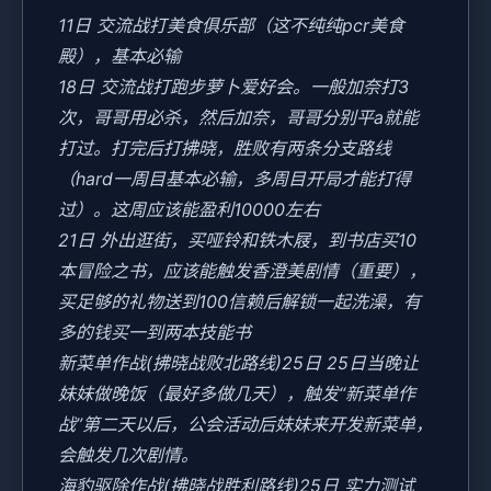
11日 交流战打美食俱乐部（这不纯纯pcr美食
殿），基本必输
18日 交流战打跑步萝卜爱好会。一般加奈打3
次，哥哥用必杀，然后加奈，哥哥分别平a就能
打过。打完后打拂晓，胜败有两条分支路线
（hard一周目基本必输，多周目开局才能打得
过）。这周应该能盈利10000左右
21日 外出逛街，买哑铃和铁木屐，到书店买10
本冒险之书，应该能触发香澄美剧情（重要），
买足够的礼物送到100信赖后解锁一起洗澡，有
多的钱买一到两本技能书
新菜单作战(拂晓战败北路线)25日 25日当晚让
妹妹做晚饭（最好多做几天），触发“新菜单作
战”第二天以后，公会活动后妹妹来开发新菜单，
会触发几次剧情。
海豹驱除作战(拂晓战胜利路线)25日 实力测试