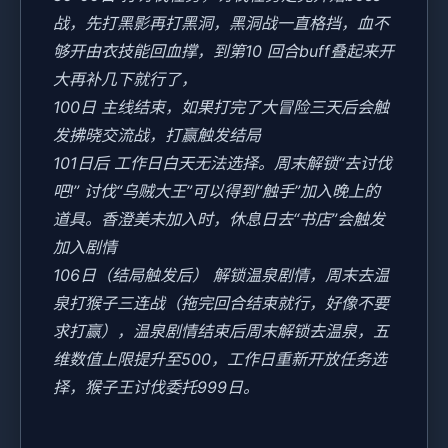
战，先打黑影再打黑洞，黑洞战一直格挡，血不
够开由衣技能回血撑，到第10 回合buff叠起来开
大再补几下就行了，
100日 主线结束，如果打完了大冒险三天后会触
发拂晓交流战，打赢触发结局
101日后 工作日白天无法选择。周末解锁“去讨伐
吧!” 讨伐“乌贼大王”可以得到“触手”加入晚上的
道具。香澄美未加入时，休息日去“书店”会触发
加入剧情
106日（结局触发后） 解锁温泉剧情，周末去温
泉打猴子三连战（拖完回合结束就行，好像不要
求打赢），温泉剧情结束后周末解锁去温泉，五
维数值上限提升至500，工作日重新开放任务选
择，猴子王讨伐委托999日。