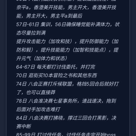
奈平a，香澄美开技能，男主开大，香澄美开技
能，男主开大，男主平a到最后
57日-61日 集训，56日确保睡觉能补满体力，状
态尽量拉到满
提升攻击能力（加攻和技），提升防御能力（加
防和毅），提升技能能力（加智和技能点），提
升元气（加体力和状态）
64-67日 每天都打讨伐委托，并打完
70日 逛街买10本冒险之书和其他东西
74日 八会正赛打斥候联盟，格挡5回合后就好打
了，也可以直接莽
78日 八会准决赛七星事务所，速战速决，拖到
后面对手加攻击难打
84日 八会决赛打拂晓，撑过三回合打黑影，决
赛中断
85-99日 打讨伐任务，讨伐任务走完开始boss