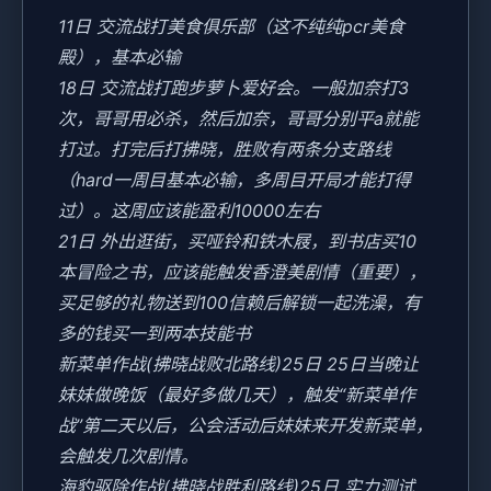
11日 交流战打美食俱乐部（这不纯纯pcr美食
殿），基本必输
18日 交流战打跑步萝卜爱好会。一般加奈打3
次，哥哥用必杀，然后加奈，哥哥分别平a就能
打过。打完后打拂晓，胜败有两条分支路线
（hard一周目基本必输，多周目开局才能打得
过）。这周应该能盈利10000左右
21日 外出逛街，买哑铃和铁木屐，到书店买10
本冒险之书，应该能触发香澄美剧情（重要），
买足够的礼物送到100信赖后解锁一起洗澡，有
多的钱买一到两本技能书
新菜单作战(拂晓战败北路线)25日 25日当晚让
妹妹做晚饭（最好多做几天），触发“新菜单作
战”第二天以后，公会活动后妹妹来开发新菜单，
会触发几次剧情。
海豹驱除作战(拂晓战胜利路线)25日 实力测试