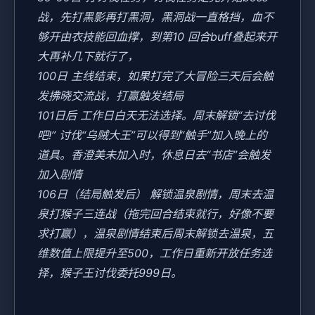
战，先打黑影再打黑洞，黑洞战一直格挡，血不
够开由衣技能回血撑，到第10 回合buff叠起来开
大再补几下就行了，
100日 主线结束，如果打完了大冒险三天后会触
发拂晓交流战，打赢触发结局
101日后 工作日白天无法选择。周末解锁“去讨伐
吧!” 讨伐“乌贼大王”可以得到“触手”加入晚上的
道具。香澄美未加入时，休息日去“书店”会触发
加入剧情
106日（结局触发后） 解锁温泉剧情，周末去温
泉打猴子三连战（拖完回合结束就行，好像不要
求打赢），温泉剧情结束后周末解锁去温泉，五
维数值上限提升至500，工作日重新开放任务选
择，猴子王讨伐委托999日。