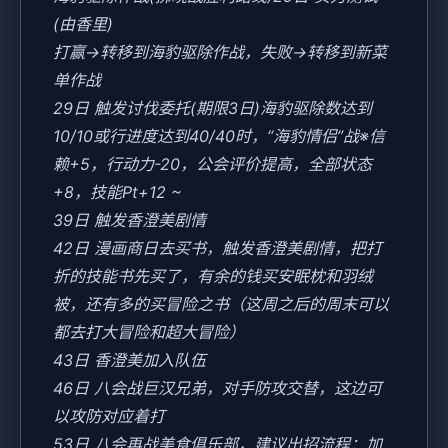
(由香里)
打赢→转移到海豹驱除作战，失败→转移到新菜
单作战
29日 触发讨伐委托(期限3日)海豹驱除数达到
10/10或行进度达到40/40时，“海豹情侣”战※信
赖+5，行动力-20，公会评价提高，全部状态
+8，技能Pt+12 ~
39日 触发香澄美剧情
42日 漫画商日去买书，触发香澄美剧情，把打
折的技能书先买了，有余的钱买安眠枕和羽绒
被，还有多的买冒险之书（这周之后的周末可以
都去打大冒险和超大冒险）
43日 香澄美加入队伍
46日 八会战巨汉兄弟，对手防攻交替，这边可
以攻防对应着打
53日 八会再战美食俱乐部，建议出招流程：加