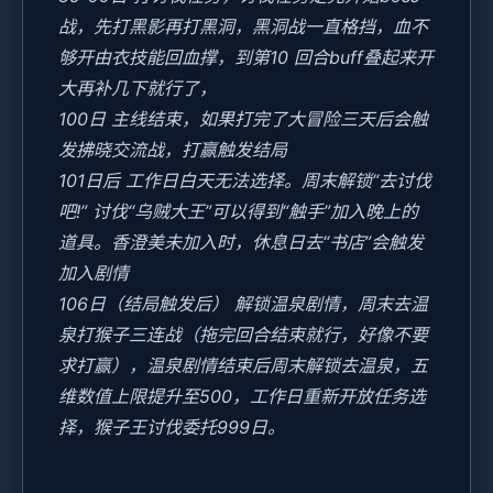
战，先打黑影再打黑洞，黑洞战一直格挡，血不
够开由衣技能回血撑，到第10 回合buff叠起来开
大再补几下就行了，
100日 主线结束，如果打完了大冒险三天后会触
发拂晓交流战，打赢触发结局
101日后 工作日白天无法选择。周末解锁“去讨伐
吧!” 讨伐“乌贼大王”可以得到“触手”加入晚上的
道具。香澄美未加入时，休息日去“书店”会触发
加入剧情
106日（结局触发后） 解锁温泉剧情，周末去温
泉打猴子三连战（拖完回合结束就行，好像不要
求打赢），温泉剧情结束后周末解锁去温泉，五
维数值上限提升至500，工作日重新开放任务选
择，猴子王讨伐委托999日。