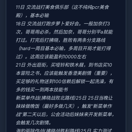
11日 交流战打美食俱乐部（这不纯纯pcr美食
殿），基本必输
18日 交流战打跑步萝卜爱好会。一般加奈打3
次，哥哥用必杀，然后加奈，哥哥分别平a就能
打过。打完后打拂晓，胜败有两条分支路线
（hard一周目基本必输，多周目开局才能打得
过）。这周应该能盈利10000左右
21日 外出逛街，买哑铃和铁木屐，到书店买10
本冒险之书，应该能触发香澄美剧情（重要），
买足够的礼物送到100信赖后解锁一起洗澡，有
多的钱买一到两本技能书
新菜单作战(拂晓战败北路线)25日 25日当晚让
妹妹做晚饭（最好多做几天），触发“新菜单作
战”第二天以后，公会活动后妹妹来开发新菜单，
会触发几次剧情。
海豹驱除作战(拂晓战胜利路线)25日 实力测试