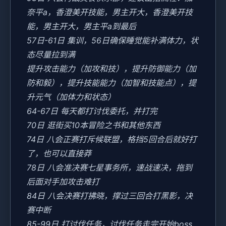
奈平a，香澄美开技能，男主开大，香澄美开技
能，男主开大，男主平a到最后
57日-61日 集训，56日确保睡觉能补满体力，状
态尽量拉到满
提升攻击能力（加攻和技），提升防御能力（加
防和毅），提升技能能力（加智和技能点），提
升元气（加体力和状态）
64-67日 每天都打讨伐委托，并打完
70日 逛街买10本冒险之书和其他东西
74日 八会正赛打斥候联盟，格挡5回合后就好打
了，也可以直接莽
78日 八会准决赛七星事务所，速战速决，拖到
后面对手加攻击难打
84日 八会决赛打拂晓，撑过三回合打黑影，决
赛中断
85-99日 打讨伐任务，讨伐任务走完开始boss