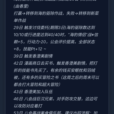
(由香里)
打赢→转移到海豹驱除作战，失败→转移到新菜
单作战
29日 触发讨伐委托(期限3日)海豹驱除数达到
10/10或行进度达到40/40时，“海豹情侣”战※信
赖+5，行动力-20，公会评价提高，全部状态
+8，技能Pt+12 ~
39日 触发香澄美剧情
42日 漫画商日去买书，触发香澄美剧情，把打
折的技能书先买了，有余的钱买安眠枕和羽绒
被，还有多的买冒险之书（这周之后的周末可以
都去打大冒险和超大冒险）
43日 香澄美加入队伍
46日 八会战巨汉兄弟，对手防攻交替，这边可
以攻防对应着打
53日 八会再战美食俱乐部，建议出招流程：加