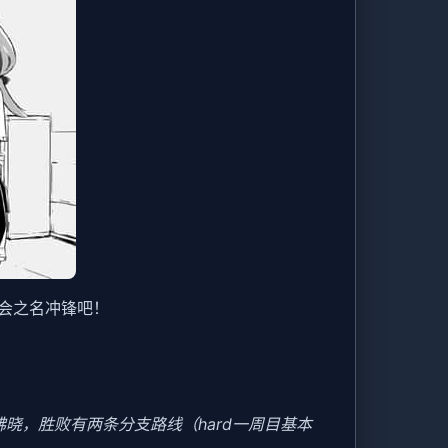
会之名冲锋吧！
晓，胜败有两条分支路线（hard一周目基本