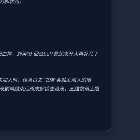
力和状态）
撑，到第10 回合buff叠起来开大再补几下
美未加入时，休息日去“书店”会触发加入剧情
温泉剧情结束后周末解锁去温泉，五维数值上限