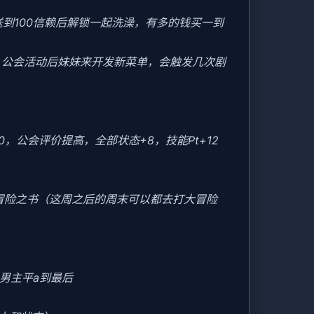
送到100信赖后解锁一起洗澡，有多的钱买一到
后，公会活动后妹妹来开发新菜单，会触发几次剧
20，公会评价提高，全部状态+8，技能Pt+12
冒险之书（这周之后的周末可以都去打大冒险
男主平a到最后