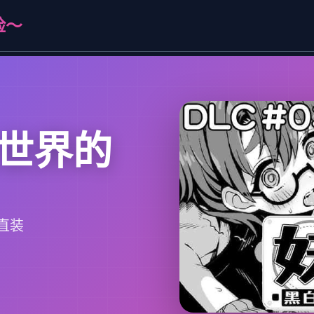
险～
世界的
直装