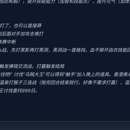
加防和毅），提升技能能力（加智和技能点），提升元气（加体
好打了，也可以直接莽
到后面对手加攻击难打
决赛中断
oss战，先打黑影再打黑洞，黑洞战一直格挡，血不够开由衣技能回血
会触发拂晓交流战，打赢触发结局
讨伐吧!” 讨伐“乌贼大王”可以得到“触手”加入晚上的道具。香澄
末去温泉打猴子三连战（拖完回合结束就行，好像不要求打赢），
王讨伐委托999日。