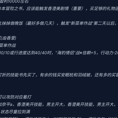
利10000左右
10本冒险之书，应该能触发香澄美剧情（重要），买足够的礼物
当晚让妹妹做晚饭（最好多做几天），触发“新菜单作战”第二天以
(由香里)
菜单作战
0/10或行进度达到40/40时，“海豹情侣”战※信赖+5，行动力-
把打折的技能书先买了，有余的钱买安眠枕和羽绒被，还有多的买
可以攻防对应着打
加奈平a，香澄美开技能，男主开大，香澄美开技能，男主开大，
力，状态尽量拉到满