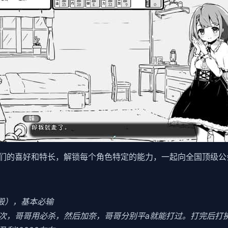
们的喜好和特长，解锁每个角色特定的能力，一起向全国顶级公
食殿），基本必输
3次，哥哥用必杀，然后加奈，哥哥分别平a就能打过。打完后打拂