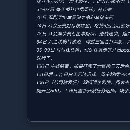
提升攻击能力（加攻和技），提升防御能力（
64-67日 每天都打讨伐委托，并打完
70日 逛街买10本冒险之书和其他东西
74日 八会正赛打斥候联盟，格挡5回合后就
78日 八会准决赛七星事务所，速战速决，拖
84日 八会决赛打拂晓，撑过三回合打黑影，
85-99日 打讨伐任务，讨伐任务走完开始b
就行了，
100日 主线结束，如果打完了大冒险三天后
101日后 工作日白天无法选择。周末解锁“去
106日（结局触发后） 解锁温泉剧情，周
提升至500，工作日重新开放任务选择，猴子