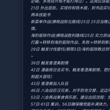
必输，多周目开局才能打得过）。这周应该能盈
21日 外出逛街，买哑铃和铁木屐，到书店买
两本技能书
新菜单作战(拂晓战败北路线)25日 25日
情。
海豹驱除作战(拂晓战胜利路线)25日 实力测试
打赢→转移到海豹驱除作战，失败→转移到新
29日 触发讨伐委托(期限3日)海豹驱除数达到1
~
39日 触发香澄美剧情
42日 漫画商日去买书，触发香澄美剧情，
和超大冒险）
43日 香澄美加入队伍
46日 八会战巨汉兄弟，对手防攻交替，这边
53日 八会再战美食俱乐部，建议出招流程：
57日-61日 集训，56日确保睡觉能补满体