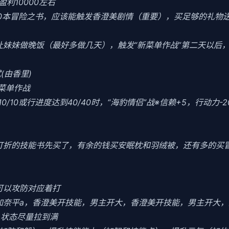
利10000左右
10本冒险之书，应该能触发香澄美剧情（重要），买足够的礼物
当晚让妹妹做晚饭（最好多做几天），触发“新菜单作战”第二天以
(由香里)
菜单作战
0/10或行进度达到40/40时，“海豹情侣”战※信赖+5，行动力-
把打折的技能书先买了，有余的钱买安眠枕和羽绒被，还有多的买
可以攻防对应着打
加奈平a，香澄美开技能，男主开大，香澄美开技能，男主开大，
力，状态尽量拉到满