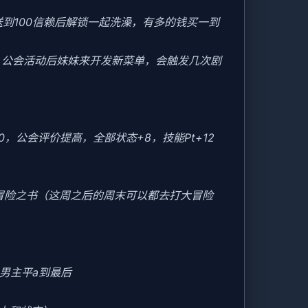
送到100信赖后解锁一起洗澡，有多的钱买一到
后，公会活动后妹妹来开发新菜单，会触发几次剧
20，公会评价提高，全部状态+8，技能Pt+12
冒险之书（这周之后的周末可以都去打大冒险
男主平a到最后