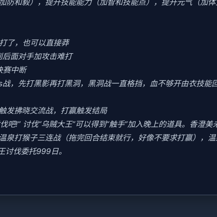
加防和毅），提升技能能力（加智和技能点），提升元气（加体
好打了，也可以直接莽
到后面对手加攻击难打
决赛中断
oss战，先打黑影再打黑洞，黑洞战一直格挡，血不够开由衣技能回血
会触发拂晓交流战，打赢触发结局
讨伐吧!” 讨伐“乌贼大王”可以得到“触手”加入晚上的道具。香澄
末去温泉打猴子三连战（拖完回合结束就行，好像不要求打赢），
王讨伐委托999日。