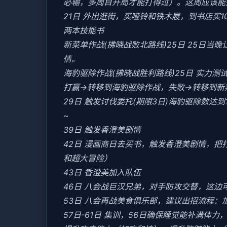
必输，多周目开局才能打得过）。这周应该能盈
21日 外出逛街，买哑铃和铁木屐，到书店买
两本技能书
新菜单作战(拂晓战败北路线)25日 25日
情。
海豹驱除作战(拂晓战胜利路线)25日 实力测试
打赢→转移到海豹驱除作战，失败→转移到新
29日 触发讨伐委托(期限3日)海豹驱除数达到1
~
39日 触发香澄美剧情
42日 漫画商日去买书，触发香澄美剧情，
和超大冒险）
43日 香澄美加入队伍
46日 八会战巨汉兄弟，对手防攻交替，这边
53日 八会再战美食俱乐部，建议出招流程：
57日-61日 集训，56日确保睡觉能补满体