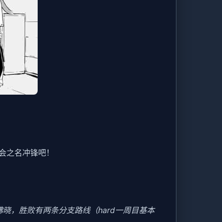
会之名冲锋吧！
晓，胜败有两条分支路线（hard一周目基本