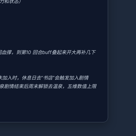
力和状态）
撑，到第10 回合buff叠起来开大再补几下
美未加入时，休息日去“书店”会触发加入剧情
温泉剧情结束后周末解锁去温泉，五维数值上限