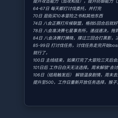
提升攻击能力（加攻和技），提升防御能力（
64-67日 每天都打讨伐委托，并打完
70日 逛街买10本冒险之书和其他东西
74日 八会正赛打斥候联盟，格挡5回合后就
78日 八会准决赛七星事务所，速战速决，拖
84日 八会决赛打拂晓，撑过三回合打黑影，
85-99日 打讨伐任务，讨伐任务走完开始b
就行了，
100日 主线结束，如果打完了大冒险三天后
101日后 工作日白天无法选择。周末解锁“去
106日（结局触发后） 解锁温泉剧情，周
提升至500，工作日重新开放任务选择，猴子