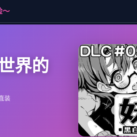
险～
世界的
直装