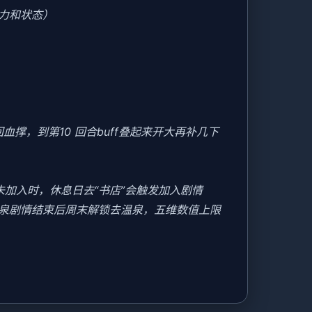
力和状态）
撑，到第10 回合buff叠起来开大再补几下
美未加入时，休息日去“书店”会触发加入剧情
温泉剧情结束后周末解锁去温泉，五维数值上限