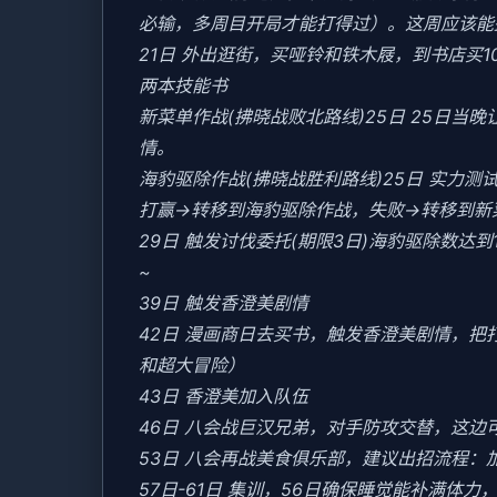
必输，多周目开局才能打得过）。这周应该能盈
21日 外出逛街，买哑铃和铁木屐，到书店买
两本技能书
新菜单作战(拂晓战败北路线)25日 25日
情。
海豹驱除作战(拂晓战胜利路线)25日 实力测试
打赢→转移到海豹驱除作战，失败→转移到新
29日 触发讨伐委托(期限3日)海豹驱除数达到1
~
39日 触发香澄美剧情
42日 漫画商日去买书，触发香澄美剧情，
和超大冒险）
43日 香澄美加入队伍
46日 八会战巨汉兄弟，对手防攻交替，这边
53日 八会再战美食俱乐部，建议出招流程：
57日-61日 集训，56日确保睡觉能补满体