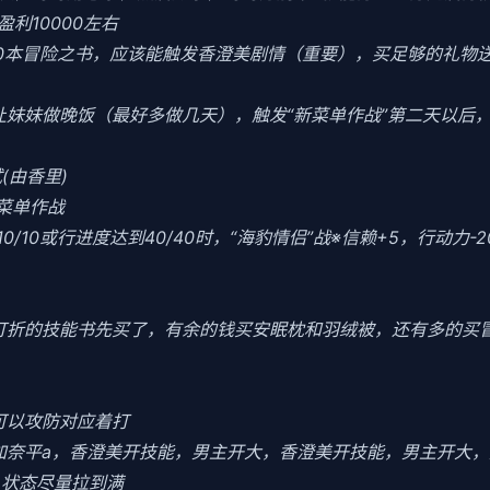
利10000左右
10本冒险之书，应该能触发香澄美剧情（重要），买足够的礼物
当晚让妹妹做晚饭（最好多做几天），触发“新菜单作战”第二天以
(由香里)
菜单作战
0/10或行进度达到40/40时，“海豹情侣”战※信赖+5，行动力-
把打折的技能书先买了，有余的钱买安眠枕和羽绒被，还有多的买
可以攻防对应着打
加奈平a，香澄美开技能，男主开大，香澄美开技能，男主开大，
力，状态尽量拉到满