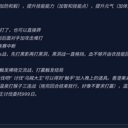
加防和毅），提升技能能力（加智和技能点），提升元气（加体
好打了，也可以直接莽
到后面对手加攻击难打
决赛中断
oss战，先打黑影再打黑洞，黑洞战一直格挡，血不够开由衣技能回血
会触发拂晓交流战，打赢触发结局
讨伐吧!” 讨伐“乌贼大王”可以得到“触手”加入晚上的道具。香澄
末去温泉打猴子三连战（拖完回合结束就行，好像不要求打赢），
王讨伐委托999日。