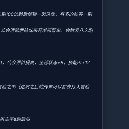
送到100信赖后解锁一起洗澡，有多的钱买一到
后，公会活动后妹妹来开发新菜单，会触发几次剧
20，公会评价提高，全部状态+8，技能Pt+12
冒险之书（这周之后的周末可以都去打大冒险
男主平a到最后