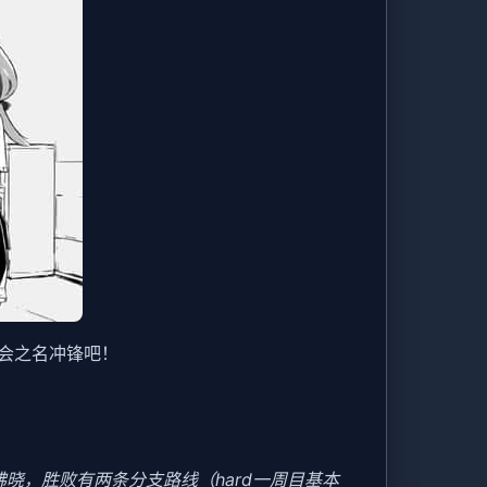
会之名冲锋吧！
晓，胜败有两条分支路线（hard一周目基本