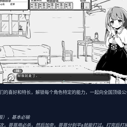
们的喜好和特长，解锁每个角色特定的能力，一起向全国顶级公
食殿），基本必输
3次，哥哥用必杀，然后加奈，哥哥分别平a就能打过。打完后打拂