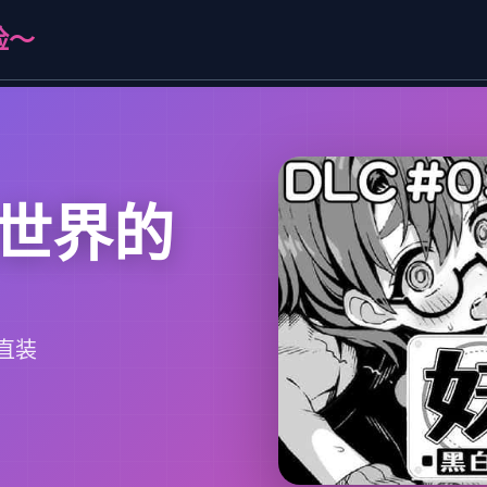
险～
世界的
直装