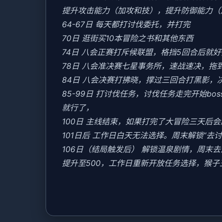
提升攻击能力（加攻和技），提升防御能力（
64-67日 每天都打讨伐委托，并打完
70日 逛街买10本冒险之书和其他东西
74日 八会正赛打斥候联盟，格挡5回合后就
78日 八会准决赛七星事务所，速战速决，拖
84日 八会决赛打拂晓，撑过三回合打黑影，
85-99日 打讨伐任务，讨伐任务走完开始b
就行了，
100日 主线结束，如果打完了大冒险三天后
101日后 工作日白天无法选择。周末解锁“去
106日（结局触发后） 解锁温泉剧情，周
提升至500，工作日重新开放任务选择，猴子