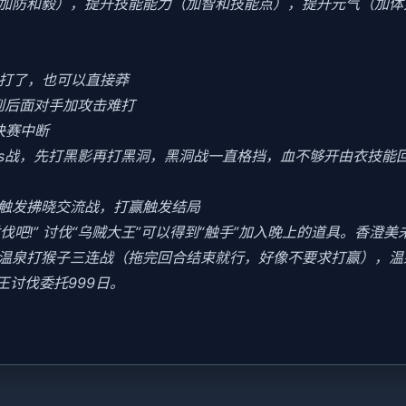
加防和毅），提升技能能力（加智和技能点），提升元气（加体
好打了，也可以直接莽
到后面对手加攻击难打
决赛中断
oss战，先打黑影再打黑洞，黑洞战一直格挡，血不够开由衣技能回血
会触发拂晓交流战，打赢触发结局
讨伐吧!” 讨伐“乌贼大王”可以得到“触手”加入晚上的道具。香澄
末去温泉打猴子三连战（拖完回合结束就行，好像不要求打赢），
王讨伐委托999日。