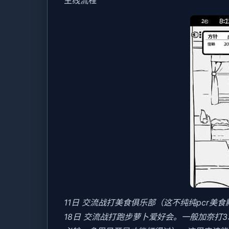
11日 交流战打美食俱乐部（这不纯纯pcr美
18日 交流战打跑步萝卜爱好会。一般加奈打