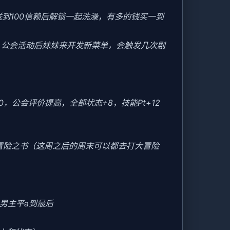
送到100信赖后解锁一起洗澡，有多的钱买一到
后，公会活动后妹妹来开发新菜单，会触发几次剧
20，公会评价提高，全部状态+8，技能Pt+12
冒险之书（这周之后的周末可以都去打大冒险
男主平a到最后