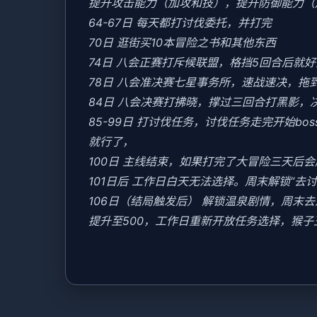
提升攻击能力（加攻和技），提升防御能力（
64-67日 每天都打讨伐委托，并打完
70日 逛街买10本冒险之书和其他东西
74日 八会正赛打斥候联盟，格挡5回合后就
78日 八会准决赛七星事务所，速战速决，拖
84日 八会决赛打拂晓，撑过三回合打黑影，
85-99日 打讨伐任务，讨伐任务走完开始b
就行了，
100日 主线结束，如果打完了大冒险三天后
101日后 工作日白天无法选择。周末解锁“去
106日（结局触发后） 解锁温泉剧情，周
提升至500，工作日重新开放任务选择，猴子