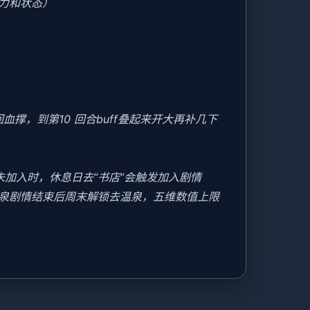
力和状态）
撑，到第10 回合buff叠起来开大再补几下
美未加入时，休息日去“书店”会触发加入剧情
温泉剧情结束后周末解锁去温泉，五维数值上限