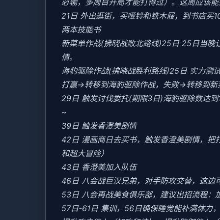
必输，多周目开局才能打得过）。这周应该能盈
21日 外出逛街，买哑铃和铁木屐，到书店买
两本技能书
新菜单作战(拂晓战败北路线)25日 25日
情。
海豹驱除作战(拂晓战胜利路线)25日 实力测试
打赢→转移到海豹驱除作战，失败→转移到新
29日 触发讨伐委托(期限3日)海豹驱除数达到1
~
39日 触发香澄美剧情
42日 漫画商日去买书，触发香澄美剧情，
和超大冒险）
43日 香澄美加入队伍
46日 八会战巨汉兄弟，对手防攻交替，这边
53日 八会再战美食俱乐部，建议出招流程：
57日-61日 集训，56日确保睡觉能补满体