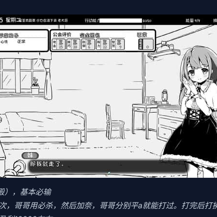
食殿），基本必输
3次，哥哥用必杀，然后加奈，哥哥分别平a就能打过。打完后打拂