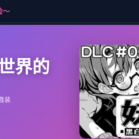
险～
世界的
直装