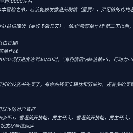
利10000左右
10本冒险之书，应该能触发香澄美剧情（重要），买足够的礼物
当晚让妹妹做晚饭（最好多做几天），触发“新菜单作战”第二天以
(由香里)
菜单作战
0/10或行进度达到40/40时，“海豹情侣”战※信赖+5，行动力-
把打折的技能书先买了，有余的钱买安眠枕和羽绒被，还有多的买
可以攻防对应着打
加奈平a，香澄美开技能，男主开大，香澄美开技能，男主开大，
力，状态尽量拉到满