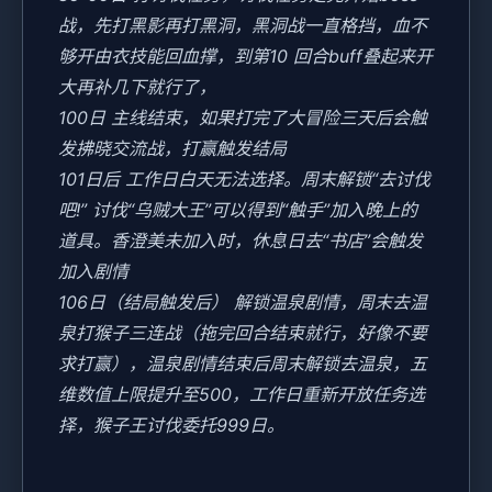
战，先打黑影再打黑洞，黑洞战一直格挡，血不
够开由衣技能回血撑，到第10 回合buff叠起来开
大再补几下就行了，
100日 主线结束，如果打完了大冒险三天后会触
发拂晓交流战，打赢触发结局
101日后 工作日白天无法选择。周末解锁“去讨伐
吧!” 讨伐“乌贼大王”可以得到“触手”加入晚上的
道具。香澄美未加入时，休息日去“书店”会触发
加入剧情
106日（结局触发后） 解锁温泉剧情，周末去温
泉打猴子三连战（拖完回合结束就行，好像不要
求打赢），温泉剧情结束后周末解锁去温泉，五
维数值上限提升至500，工作日重新开放任务选
择，猴子王讨伐委托999日。