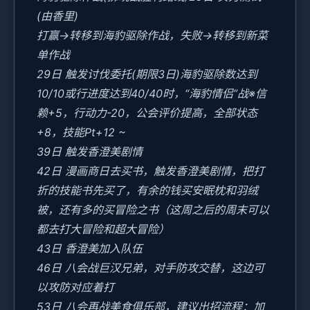
(由香里)
打赢→转移到海豹驱除作战，失败→转移到新菜
单作战
29日 触发讨伐委托(期限3日)海豹驱除数达到
10/10或行进度达到40/40时，“海豹情侣”战※信
赖+5，行动力-20，公会评价提高，全部状态
+8，技能Pt+12 ~
39日 触发香澄美剧情
42日 漫画商日去买书，触发香澄美剧情，把打
折的技能书先买了，有余的钱买安眠枕和羽绒
被，还有多的买冒险之书（这周之后的周末可以
都去打大冒险和超大冒险）
43日 香澄美加入队伍
46日 八会战巨汉兄弟，对手防攻交替，这边可
以攻防对应着打
53日 八会再战美食俱乐部，建议出招流程：加