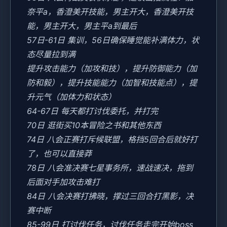
奈平a，香澄美开技能，男主开大，香澄美开技
能，男主开大，男主平a到最后
57日-61日 集训，56日确保睡觉能补满体力，状
态尽量拉到满
提升攻击能力（加攻和技），提升防御能力（加
防和毅），提升技能能力（加智和技能点），提
升元气（加体力和状态）
64-67日 每天都打讨伐委托，并打完
70日 逛街买10本冒险之书和其他东西
74日 八会正赛打斥候联盟，格挡5回合后就好打
了，也可以直接莽
78日 八会准决赛七星事务所，速战速决，拖到
后面对手加攻击难打
84日 八会决赛打拂晓，撑过三回合打黑影，决
赛中断
85-99日 打讨伐任务，讨伐任务走完开始boss