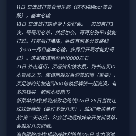
11日 交流战打美食俱乐部（这不纯纯pcr美食
殿），基本必输
18日 交流战打跑步萝卜爱好会。一般加奈打3
次，哥哥用必杀，然后加奈，哥哥分别平a就能
打过。打完后打拂晓，胜败有两条分支路线
（hard一周目基本必输，多周目开局才能打得
过）。这周应该能盈利10000左右
21日 外出逛街，买哑铃和铁木屐，到书店买10
本冒险之书，应该能触发香澄美剧情（重要），
买足够的礼物送到100信赖后解锁一起洗澡，有
多的钱买一到两本技能书
新菜单作战(拂晓战败北路线)25日 25日当晚让
妹妹做晚饭（最好多做几天），触发“新菜单作
战”第二天以后，公会活动后妹妹来开发新菜单，
会触发几次剧情。
海豹驱除作战(拂晓战胜利路线)25日 实力测试