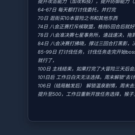
提升攻击能力（加攻和技），提升防御能力（
64-67日 每天都打讨伐委托，并打完
70日 逛街买10本冒险之书和其他东西
74日 八会正赛打斥候联盟，格挡5回合后就
78日 八会准决赛七星事务所，速战速决，拖
84日 八会决赛打拂晓，撑过三回合打黑影，
85-99日 打讨伐任务，讨伐任务走完开始b
就行了，
100日 主线结束，如果打完了大冒险三天后
101日后 工作日白天无法选择。周末解锁“去
106日（结局触发后） 解锁温泉剧情，周
提升至500，工作日重新开放任务选择，猴子