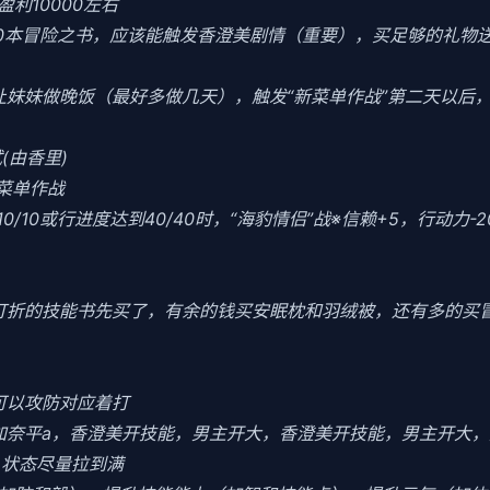
利10000左右
10本冒险之书，应该能触发香澄美剧情（重要），买足够的礼物
当晚让妹妹做晚饭（最好多做几天），触发“新菜单作战”第二天以
(由香里)
菜单作战
0/10或行进度达到40/40时，“海豹情侣”战※信赖+5，行动力-
把打折的技能书先买了，有余的钱买安眠枕和羽绒被，还有多的买
可以攻防对应着打
加奈平a，香澄美开技能，男主开大，香澄美开技能，男主开大，
力，状态尽量拉到满