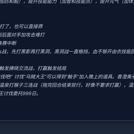
加防和毅），提升技能能力（加智和技能点），提升元气（加体
好打了，也可以直接莽
到后面对手加攻击难打
决赛中断
oss战，先打黑影再打黑洞，黑洞战一直格挡，血不够开由衣技能回血
会触发拂晓交流战，打赢触发结局
讨伐吧!” 讨伐“乌贼大王”可以得到“触手”加入晚上的道具。香澄
末去温泉打猴子三连战（拖完回合结束就行，好像不要求打赢），
王讨伐委托999日。