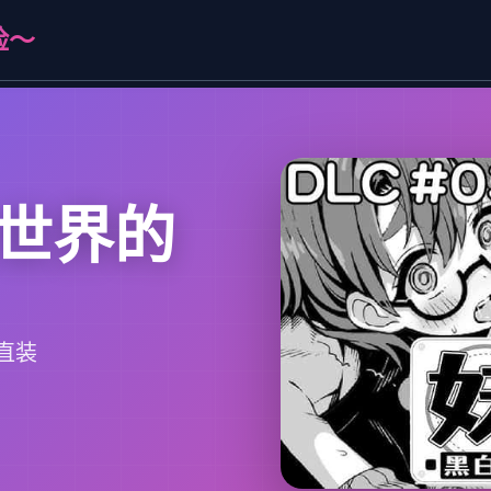
险～
世界的
直装