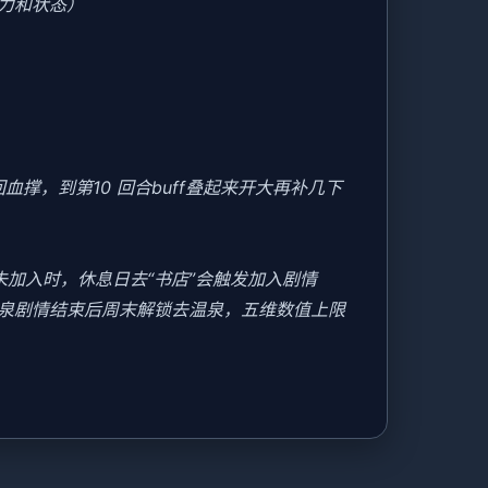
力和状态）
撑，到第10 回合buff叠起来开大再补几下
美未加入时，休息日去“书店”会触发加入剧情
温泉剧情结束后周末解锁去温泉，五维数值上限