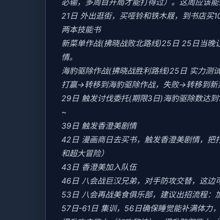
必输，多周目开局才能打得过）。这周应该能盈
21日 外出逛街，买哑铃和铁木屐，到书店买
两本技能书
新菜单作战(拂晓战败北路线)25日 25日
情。
海豹驱除作战(拂晓战胜利路线)25日 实力测试
打赢→转移到海豹驱除作战，失败→转移到新
29日 触发讨伐委托(期限3日)海豹驱除数达到1
~
39日 触发香澄美剧情
42日 漫画商日去买书，触发香澄美剧情，
和超大冒险）
43日 香澄美加入队伍
46日 八会战巨汉兄弟，对手防攻交替，这边
53日 八会再战美食俱乐部，建议出招流程：
57日-61日 集训，56日确保睡觉能补满体