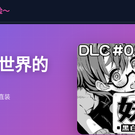
险～
世界的
直装