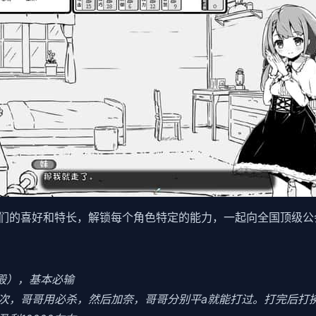
们的喜好和特长，解锁每个角色特定的能力，一起向全国顶级公
食殿），基本必输
3次，哥哥用必杀，然后加奈，哥哥分别平a就能打过。打完后打拂