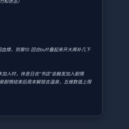
力和状态）
撑，到第10 回合buff叠起来开大再补几下
美未加入时，休息日去“书店”会触发加入剧情
温泉剧情结束后周末解锁去温泉，五维数值上限