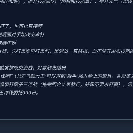
加防和毅），提升技能能力（加智和技能点），提升元气（加体
好打了，也可以直接莽
到后面对手加攻击难打
决赛中断
oss战，先打黑影再打黑洞，黑洞战一直格挡，血不够开由衣技能回血
会触发拂晓交流战，打赢触发结局
讨伐吧!” 讨伐“乌贼大王”可以得到“触手”加入晚上的道具。香澄
末去温泉打猴子三连战（拖完回合结束就行，好像不要求打赢），
王讨伐委托999日。