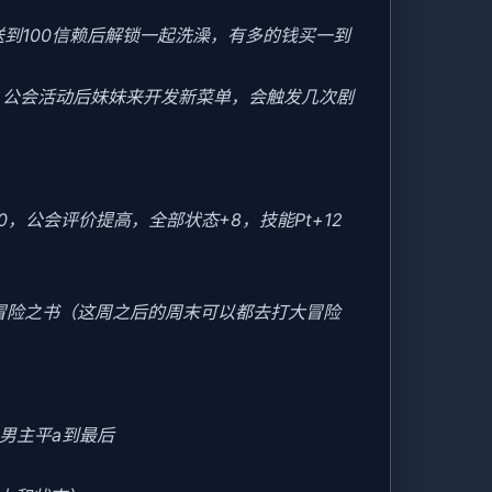
送到100信赖后解锁一起洗澡，有多的钱买一到
后，公会活动后妹妹来开发新菜单，会触发几次剧
20，公会评价提高，全部状态+8，技能Pt+12
冒险之书（这周之后的周末可以都去打大冒险
男主平a到最后