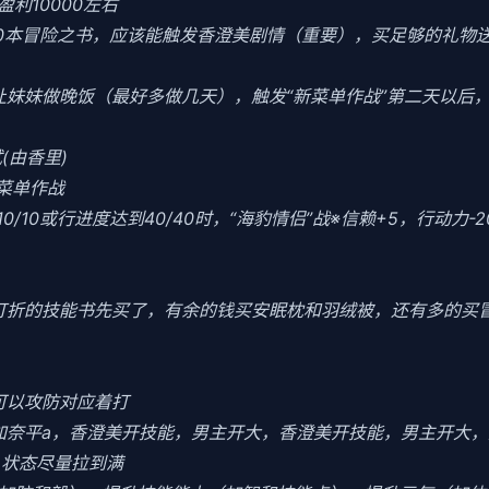
利10000左右
10本冒险之书，应该能触发香澄美剧情（重要），买足够的礼物
当晚让妹妹做晚饭（最好多做几天），触发“新菜单作战”第二天以
(由香里)
菜单作战
0/10或行进度达到40/40时，“海豹情侣”战※信赖+5，行动力-
把打折的技能书先买了，有余的钱买安眠枕和羽绒被，还有多的买
可以攻防对应着打
加奈平a，香澄美开技能，男主开大，香澄美开技能，男主开大，
力，状态尽量拉到满