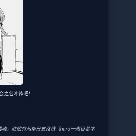
会之名冲锋吧！
晓，胜败有两条分支路线（hard一周目基本