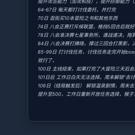
提升攻击能力（加攻和技），提升防御能力（
64-67日 每天都打讨伐委托，并打完
70日 逛街买10本冒险之书和其他东西
74日 八会正赛打斥候联盟，格挡5回合后就
78日 八会准决赛七星事务所，速战速决，拖
84日 八会决赛打拂晓，撑过三回合打黑影，
85-99日 打讨伐任务，讨伐任务走完开始b
就行了，
100日 主线结束，如果打完了大冒险三天后
101日后 工作日白天无法选择。周末解锁“去
106日（结局触发后） 解锁温泉剧情，周
提升至500，工作日重新开放任务选择，猴子