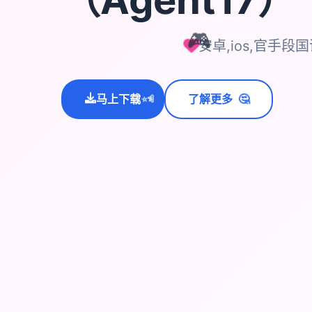
🎮
安卓,ios,官手段
🤔
马上下载
了解更多
💫
✨
⭐