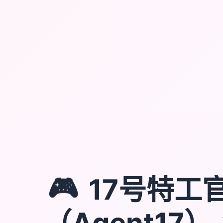
🎮
17号特工
（Agent17）